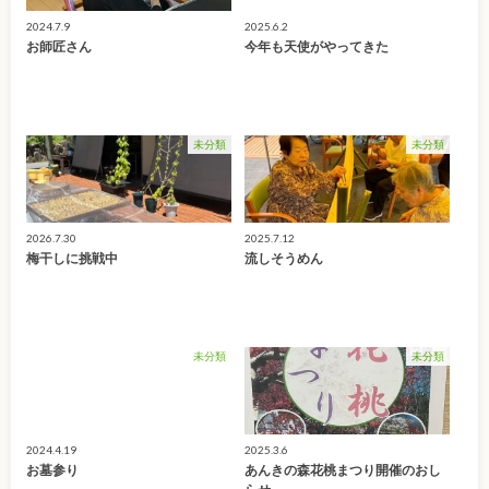
2024.7.9
2025.6.2
お師匠さん
今年も天使がやってきた
未分類
未分類
2026.7.30
2025.7.12
梅干しに挑戦中
流しそうめん
未分類
未分類
2024.4.19
2025.3.6
お墓参り
あんきの森花桃まつり開催のおし