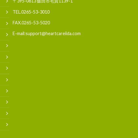
〒395-0813 飯田市毛賀1139-1
TEL.
0265-53-3010
FAX.0265-53-5020
E-mail:support@heartcareiida.com