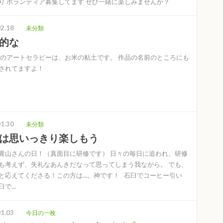
り ボランティア募集してます ぜひ一緒に楽しみませんか？
2.18
未分類
的な
日のアートセラピーは、お米の粘土です。 作品の名前のところにも
されてますよ！
1.30
未分類
は思いっきり楽しもう
青山さんの日！（真面目に研修です） 日々の毎日に追われ、研修
も考えず、失礼なあんきだなって思ってしまう我ながら。 でも、
と応えてくださる！この方は…。神です！ 石臼でコーヒー引い
臼で…
1.03
今日の一枚