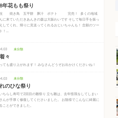
8年花もも祭り
盛況 焼き鳥 五平餅 豚汁 ポテト 完売！ 多くの地域
んに来ていただきあんきの森は大賑わいです そして毎日手を振っ
えしてくれ、帰りに見送ってくれるおじいちゃんも！ 念願のツー
ト！…
4.03
未分類
着々
っても盛り上がれます！ みなさんどうぞお出かけくださいね！
4.03
未分類
れのひな祭り
いちらし寿司で2回目の雛祭り 立ち雛は、去年怪我をしてしまい
さんが手厚く修復してくださいました。 お陰様でこんなに綺麗に
ることができました。