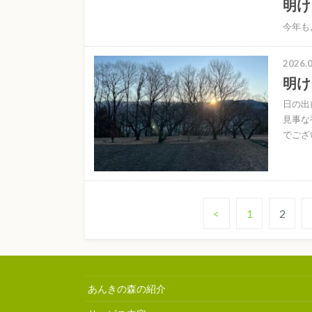
明け
今年も
2026.0
明け
日の出
見事な
でご
<
1
2
あんきの森の紹介