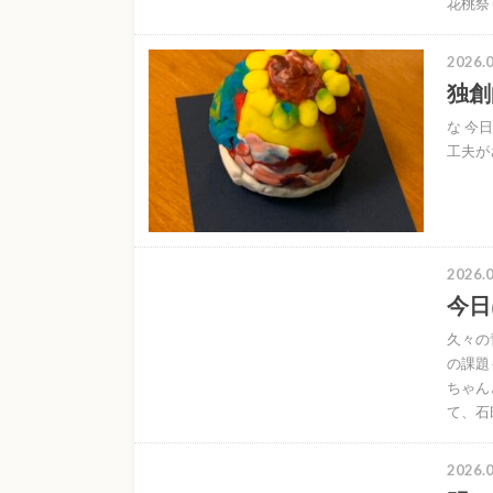
花桃祭
2026.0
独創
な 今
工夫が
2026.0
今日
久々の
の課題
ちゃん
て、石
2026.0