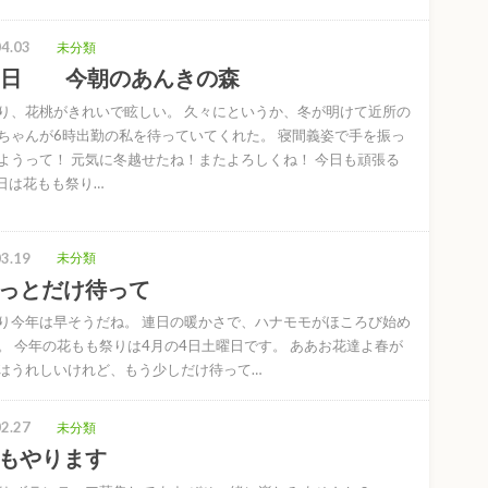
4.03
未分類
1日 今朝のあんきの森
り、花桃がきれいで眩しい。 久々にというか、冬が明けて近所の
ちゃんが6時出勤の私を待っていてくれた。 寝間義姿で手を振っ
ようって！ 元気に冬越せたね！またよろしくね！ 今日も頑張る
4日は花もも祭り…
3.19
未分類
っとだけ待って
り今年は早そうだね。 連日の暖かさで、ハナモモがほころび始め
。 今年の花もも祭りは4月の4日土曜日です。 ああお花達よ春が
はうれしいけれど、もう少しだけ待って…
2.27
未分類
もやります