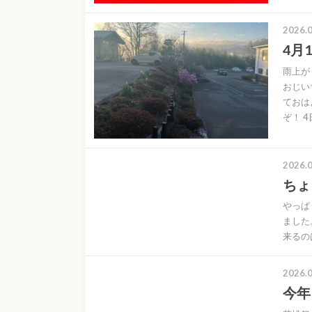
2026.0
4月
雨上が
おじい
ておは
ぞ！ 
2026.0
ちょ
やっぱ
ました
来るの
2026.0
今年