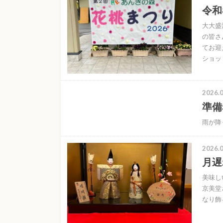
令和
大大
の皆さ
てお迎
ショッ
2026.0
準備
雨が降
2026.0
月遅
美味し
京美堂
なり飾