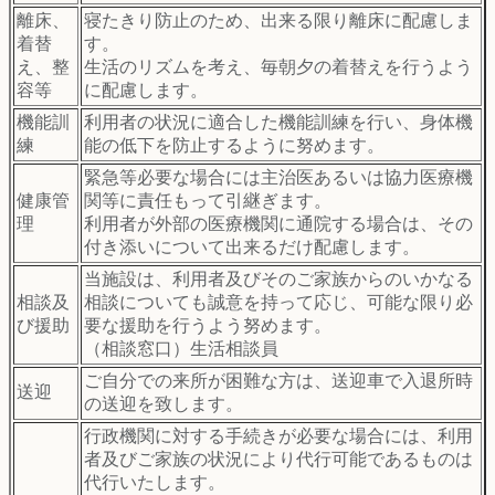
離床、
寝たきり防止のため、出来る限り離床に配慮しま
着替
す。
え、整
生活のリズムを考え、毎朝夕の着替えを行うよう
容等
に配慮します。
機能訓
利用者の状況に適合した機能訓練を行い、身体機
練
能の低下を防止するように努めます。
緊急等必要な場合には主治医あるいは協力医療機
健康管
関等に責任もって引継ぎます。
理
利用者が外部の医療機関に通院する場合は、その
付き添いについて出来るだけ配慮します。
当施設は、利用者及びそのご家族からのいかなる
相談及
相談についても誠意を持って応じ、可能な限り必
び援助
要な援助を行うよう努めます。
（相談窓口）生活相談員
ご自分での来所が困難な方は、送迎車で入退所時
送迎
の送迎を致します。
行政機関に対する手続きが必要な場合には、利用
者及びご家族の状況により代行可能であるものは
代行いたします。