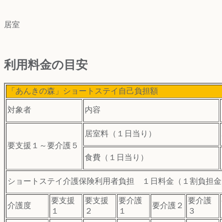
居室
利用料金の目安
「あんきの森」ショートステイ自己負担額
対象者
内容
居室料（１日当り）
要支援１～要介護５
食費（１日当り）
ショートステイ介護保険利用者負担 １日料金（１割負担金
要支援
要支援
要介護
要介護
介護度
要介護２
１
２
１
３