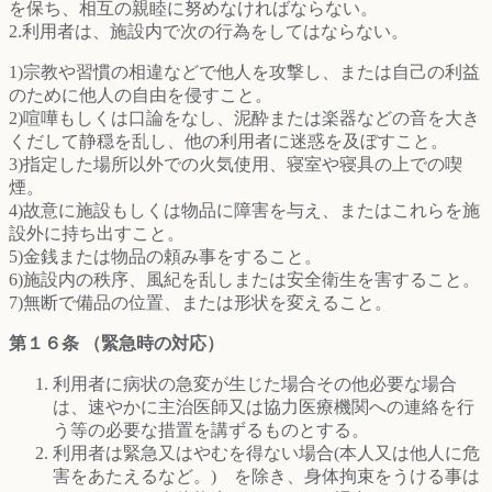
を保ち、相互の親睦に努めなければならない。
2.利用者は、施設内で次の行為をしてはならない。
1)宗教や習慣の相違などで他人を攻撃し、または自己の利益
のために他人の自由を侵すこと。
2)喧嘩もしくは口論をなし、泥酔または楽器などの音を大き
くだして静穏を乱し、他の利用者に迷惑を及ぼすこと。
3)指定した場所以外での火気使用、寝室や寝具の上での喫
煙。
4)故意に施設もしくは物品に障害を与え、またはこれらを施
設外に持ち出すこと。
5)金銭または物品の頼み事をすること。
6)施設内の秩序、風紀を乱しまたは安全衛生を害すること。
7)無断で備品の位置、または形状を変えること。
第１６条 （緊急時の対応）
利用者に病状の急変が生じた場合その他必要な場合
は、速やかに主治医師又は協力医療機関への連絡を行
う等の必要な措置を講ずるものとする。
利用者は緊急又はやむを得ない場合(本人又は他人に危
害をあたえるなど。) を除き、身体拘束をうける事は