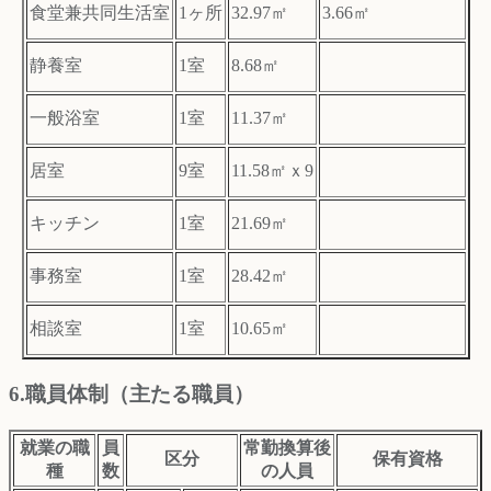
食堂兼共同生活室
1ヶ所
32.97㎡
3.66㎡
静養室
1室
8.68㎡
一般浴室
1室
11.37㎡
居室
9室
11.58㎡ｘ9
キッチン
1室
21.69㎡
事務室
1室
28.42㎡
相談室
1室
10.65㎡
6.職員体制（主たる職員）
就業の職
員
常勤換算後
区分
保有資格
種
数
の人員