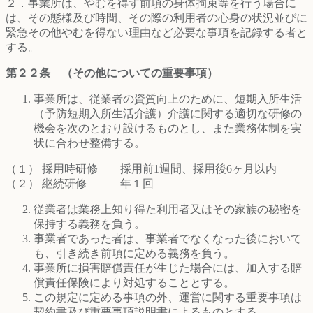
２．事業所は、やむを得ず前項の身体拘束等を行う場合に
は、その態様及び時間、その際の利用者の心身の状況並びに
緊急その他やむを得ない理由など必要な事項を記録する者と
する。
第２２条 （その他についての重要事項）
事業所は、従業者の資質向上のために、短期入所生活
（予防短期入所生活介護）介護に関する適切な研修の
機会を次のとおり設けるものとし、また業務体制を実
状に合わせ整備する。
（１） 採用時研修 採用前1週間、採用後6ヶ月以内
（２） 継続研修 年１回
従業者は業務上知り得た利用者又はその家族の秘密を
保持する義務を負う。
事業者であった者は、事業者でなくなった後において
も、引き続き前項に定める義務を負う。
事業所に損害賠償責任が生じた場合には、加入する賠
償責任保険により対処することとする。
この規定に定める事項の外、運営に関する重要事項は
契約書及び重要事項説明書によるものとする。