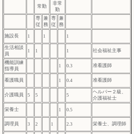
非常
常勤
勤
専
兼
専
兼
従
務
従
務
施設長
1
1
1
生活相談
社会福祉主事
1
1
1
員
機能訓練
准看護師
1
0.3
指導員
看護職員
准看護師
1
0.4
ヘルパー２級、
介護職員
5
5
5
介護福祉士
栄養士
1
0.5
調理員
栄養士、調理師
3
2
1
2.3