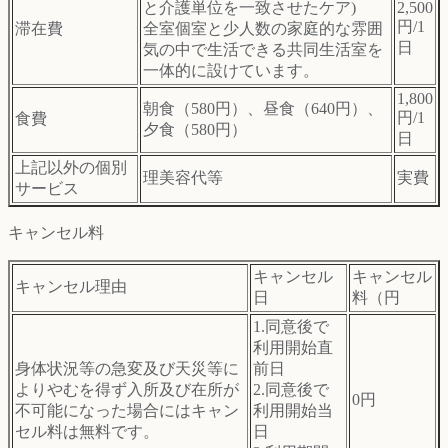
と介護単位を一致させたケア)
2,500
円/1
滞在費
全室個室と少人数の家庭的な雰囲
日
気の中で生活できる共同生活室を
一体的に設けています。
1,800
朝食（580円）、昼食（640円）、
円/1
食費
夕食（580円）
日
上記以外の個別
理美容代等
実費
サービス
キャンセル料
キャンセル
キャンセル
キャンセル理由
日
料（円
1.同意後で
利用開始直
身体状況等の急変及び天災等に
前日
よりやむを得ず入所及び在所が
2.同意後で
0円
不可能になった場合にはキャン
利用開始当
セル料は無料です。
日