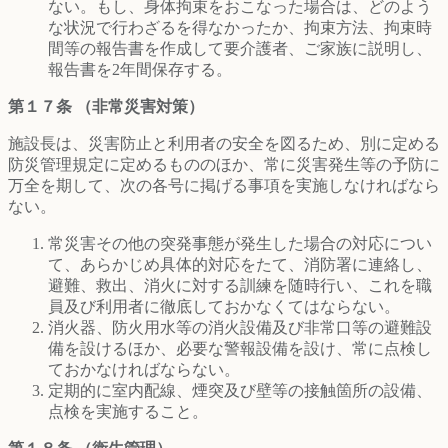
ない。もし、身体拘束をおこなった場合は、どのよう
な状況で行わざるを得なかったか、拘束方法、拘束時
間等の報告書を作成して要介護者、ご家族に説明し、
報告書を2年間保存する。
第１７条 （非常災害対策）
施設長は、災害防止と利用者の安全を図るため、別に定める
防災管理規定に定めるもののほか、常に災害発生等の予防に
万全を期して、次の各号に掲げる事項を実施しなければなら
ない。
常災害その他の突発事態が発生した場合の対応につい
て、あらかじめ具体的対応をたて、消防署に連絡し、
避難、救出、消火に対する訓練を随時行い、これを職
員及び利用者に徹底しておかなくてはならない。
消火器、防火用水等の消火設備及び非常口等の避難設
備を設けるほか、必要な警報設備を設け、常に点検し
ておかなければならない。
定期的に室内配線、煙突及び壁等の接触箇所の設備、
点検を実施すること。