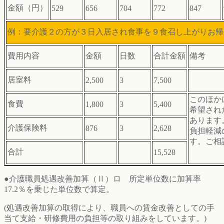
金額（円）
529
656
704
772
847
例：要介護２の方が３日入居され食事を９食召し上がりお帰
費用内容
金額
日数
合計金額
備考
居室料
2,500
3
7,500
このほか
食費
1,800
3
5,400
希望され
あります
介護保険料
876
3
2,628
負担軽減
す。ご相
合計
15,528
●介護職員処遇改善加算（Ⅱ）ロ 所定単位数に加算率
17.2％を乗じた単位数で算定。
(処遇改善加算の取得により、職員への賃金改善としての手
当て支給・研修費用の負担等の取り組みをしています。)