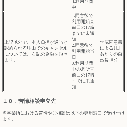
3.利用期間
中
1.同意後で
利用開始直
前日の
17時
までに未通
知
上記以外で、本人負担が適当と
付属同意書
2.同意後で
認められる理由でのキャンセル
による1日
利用開始当
については、右記の金額を頂き
あたりの自
日
ます。
己負担分
3.利用期間
中の退所直
前日の17時
までに未通
知
１０．苦情相談申立先
当事業所における苦情やご相談は以下の専用窓口で受け付け
ます。