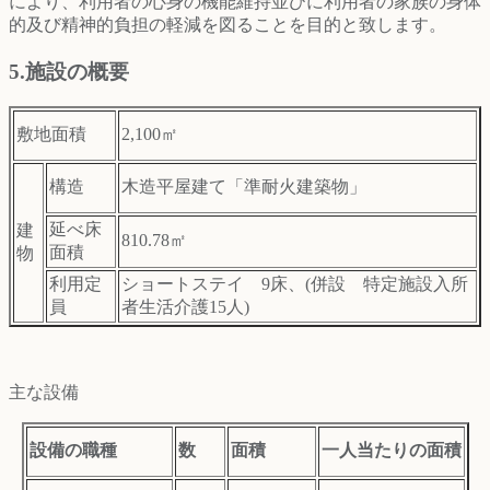
により、利用者の心身の機能維持並びに利用者の家族の身体
的及び精神的負担の軽減を図ることを目的と致します。
5.施設の概要
敷地面積
2,100㎡
構造
木造平屋建て「準耐火建築物」
延べ床
建
810.78㎡
面積
物
利用定
ショートステイ 9床、(併設 特定施設入所
員
者生活介護15人)
主な設備
設備の職種
数
面積
一人当たりの面積