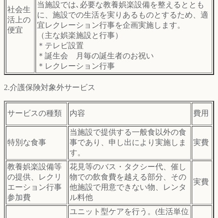
当施設では､必要な教養娯楽設備を整えるととも
社会生
に、施設での生活を実りあるものとするため、適
活上の
宜レクレーション行事を企画実施します。
便宜
（主な娯楽施設と行事）
＊テレビ設置
＊誕生会 月毎の誕生者のお祝い
＊レクレーション行事
2.介護保険対象外サービス
サービスの種類
内容
費用
当施設で提供する一般食以外の食
特別な食事
事であり、申し出により実施しま
実費
す。
教養娯楽設備等
花見等のバス・タクシー代、催し
の提供、レクリ
物での飲食費を越える部分、その
実費
エーション行事
他施設で用意できない物、レンタ
参加費
ル料他
ユニット型ケアを行う。(生活単位