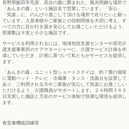
長野県飯田市毛賀、高台の森に囲まれた、風光明媚な場所で
「あんきの森」という施設名で営業しています。「安心」
「気楽」に、のんびり過ごして頂ける場所で在りたいと願っ
ています。入居者様やご家族との信頼関係を大切に考え、す
べての方に目が行き届き安心してお過ごしいただけるよう、
部屋数は９室と小さな施設です。
サービスを利用されるには、地域包括支援センターや居宅介
護支援事業所のケアマネージャーに、介護サービス計画を作
成していただき、計画に基づいて私たちがサービスを提供し
ます。
「あんきの森」ユニット型ショートステイは、約７畳の個室
に電動ベッド・テレビ・冷蔵庫・タンス・洗面台を設置して
あり、ご利用される方やご家族が安心して気楽にお過ごしい
ただけるよう、介護職員がサポートします。２４時間３６５
日充実した施設と万全のサービス体制で快適な環境を提供し
ます。
食堂兼機能訓練室