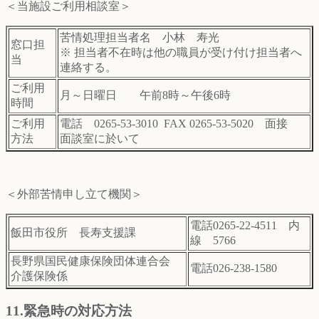
＜当施設ご利用相談室＞
苦情処理担当者名 小林 寿光
窓口担
※ 担当者不在時は他の職員が受け付け担当者へ
当
連絡する。
ご利用
月～日曜日 午前8時～午後6時
時間
ご利用
電話 0265-53-3010
FAX 0265-53-5020 面接
方法
面談室に於いて
＜外部苦情申し立て機関＞
電話0265-22-4511 内
飯田市役所 長寿支援課
線 5766
長野県国民健康保険団体連合会
電話026-238-1580
介護保険係
11.緊急時の対応方法