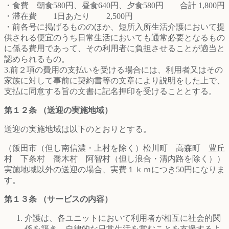
・食費 朝食580円、昼食640円、夕食580円 合計 1,800円
・滞在費 1日あたり 2,500円
・前各号に掲げるもののほか、短所入所生活介護において提
供される便宜のうち日常生活においても通常必要となるもの
に係る費用であって、その利用者に負担させることが適当と
認められるもの。
3.前２項の費用の支払いを受ける場合には、利用者又はその
家族に対して事前に契約書等の文章により説明をした上で、
支払に同意する旨の文書に記名押印を受けることとする。
第１２条 （送迎の実施地域）
送迎の実施地域は以下のとおりとする。
（飯田市（但し南信濃・上村を除く）松川町 高森町 豊丘
村 下条村 喬木村 阿智村（但し浪合・清内路を除く））
実施地域以外の送迎の場合、実費１ｋｍにつき50円になりま
す。
第１３条 （サービスの内容）
介護は、各ユニットにおいて利用者が相互に社会的関
係を築き、自律的な日常生活を営むことを支援するよ