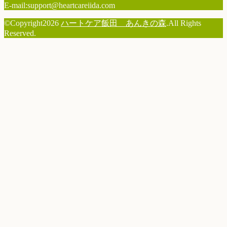
E-mail:support@heartcareiida.com
©Copyright2026
ハートケア飯田 あんきの森
.All Rights
Reserved.