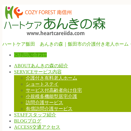
ハートケア飯田 あんきの森｜飯田市の介護付き老人ホーム
お問い合わせ
ABOUT
あんきの森の紹介
SERVICE
サービス内容
介護付き有料老人ホーム
ショートステイ
サービス付高齢者向け住宅
小規模多機能型居宅介護
訪問介護サービス
有償訪問介護サービス
STAFF
スタッフ紹介
BLOG
ブログ
ACCESS
交通アクセス