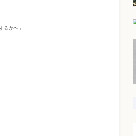
もするか〜」
。
。