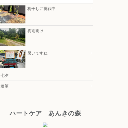
梅干しに挑戦中
梅雨明け
暑いですね
七夕
達筆
ハートケア あんきの森