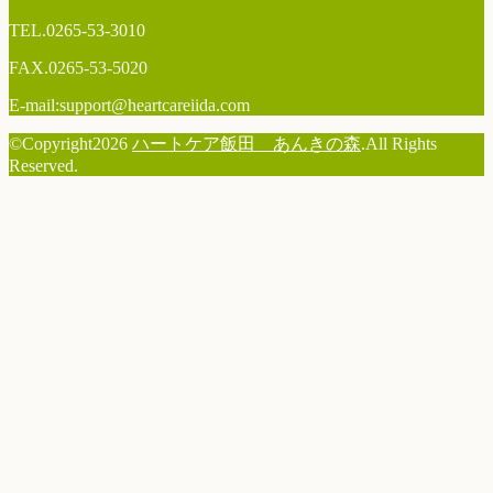
TEL.
0265-53-3010
FAX.0265-53-5020
E-mail:support@heartcareiida.com
©Copyright2026
ハートケア飯田 あんきの森
.All Rights
Reserved.