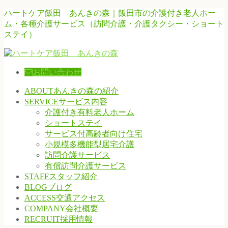
ハートケア飯田 あんきの森｜飯田市の介護付き老人ホー
ム・各種介護サービス（訪問介護・介護タクシー・ショート
ステイ）
お問い合わせ
ABOUT
あんきの森の紹介
SERVICE
サービス内容
介護付き有料老人ホーム
ショートステイ
サービス付高齢者向け住宅
小規模多機能型居宅介護
訪問介護サービス
有償訪問介護サービス
STAFF
スタッフ紹介
BLOG
ブログ
ACCESS
交通アクセス
COMPANY
会社概要
RECRUIT
採用情報