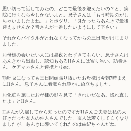
思い切って話してみたの。どこで最後を迎えたいの？と。病
院に行くなら今しかないよと。息子さんは「もう時期のがし
ちゃいましたよね。」とポツリ。「良かったらあんきで最後
迎えませんか？皆さんが一番したいようにして下さい」
それからバイタルがとれなくなってからの三日間がはじまり
ました。
お母様の会いたい人には昼夜とわずきてもらい、息子さんは
あんきから出勤し、認知もあるHさんには寄り添い、訪看さ
ん、ケアマネさんと連携とりetc、
顎呼吸になっても三日間頑張り抜いたお母様は今朝7時まえ
にHさん、息子さんに看取られ静かに旅立ちました。
お化粧を施したお母様の顔を見て「きれいだなあ。惚れ直し
たよ」とHさん。
Hさんが入居してから知ったのですがHさんご夫妻は私の大
好きだった友人の仲人さんでした。友人は若くして亡くなり
ましたが、あんきに導いてくれたのは由紀ちゃんだね。