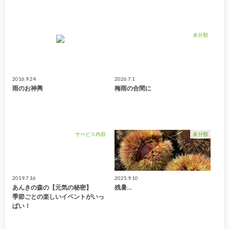
未分類
2016.9.24
2026.7.1
雨のお神輿
梅雨の合間に
サービス内容
未分類
2019.7.16
2025.9.10
あんきの森の【元気の秘密】
残暑…
季節ごとの楽しいイベントがいっ
ぱい！